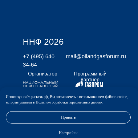
ННФ 2026
+7 (495) 640-
mail@oilandgasforum.ru
34-64
Организатор
Программный
партнер
Используя сайт рисктэк.рф, Вы соглашаетесь с использованием файлов cookie,
которые указаны в
Политике обработки персональных данных
© Все права
защищены.
Политика
Принять
конфиденциальности
Настройки