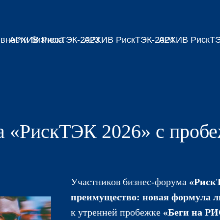
вности бизнеса
АРХИВ РискТЭК-2023
АРХИВ РискТЭК-2024
АРХИВ РискТЭ
а «РискТЭК 2026» с пробе
Участников бизнес-форума
«РискТ
преимущество: новая формула л
к утренней пробежке
«Беги на Р